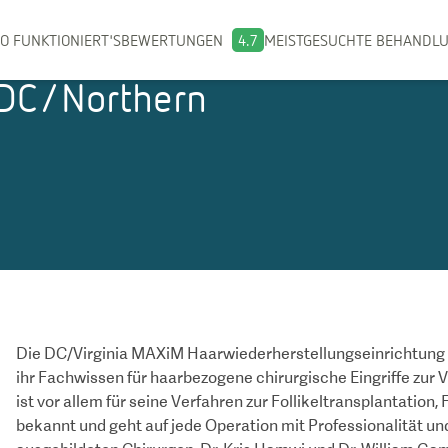
O FUNKTIONIERT'S
BEWERTUNGEN
4.7
MEISTGESUCHTE BEHANDL
 DC/Northern
Die DC/Virginia MAXiM Haarwiederherstellungseinrichtung is
ihr Fachwissen für haarbezogene chirurgische Eingriffe zur 
ist vor allem für seine Verfahren zur Follikeltransplantatio
bekannt und geht auf jede Operation mit Professionalität u