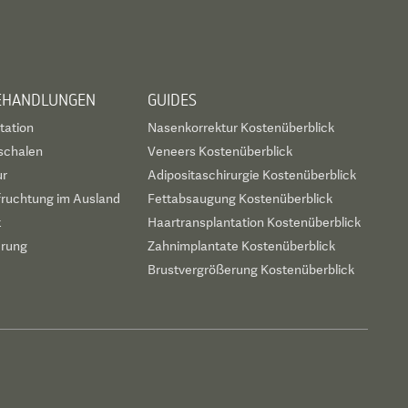
BEHANDLUNGEN
GUIDES
tation
Nasenkorrektur Kostenüberblick
schalen
Veneers Kostenüberblick
ur
Adipositaschirurgie Kostenüberblick
fruchtung im Ausland
Fettabsaugung Kostenüberblick
t
Haartransplantation Kostenüberblick
erung
Zahnimplantate Kostenüberblick
Brustvergrößerung Kostenüberblick