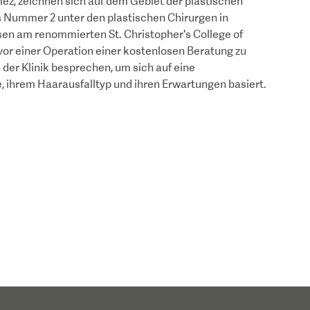
ez, zeichnen sich auf dem Gebiet der plastischen
s Nummer 2 unter den plastischen Chirurgen in
sen am renommierten St. Christopher's College of
vor einer Operation einer kostenlosen Beratung zu
 der Klinik besprechen, um sich auf eine
e, ihrem Haarausfalltyp und ihren Erwartungen basiert.