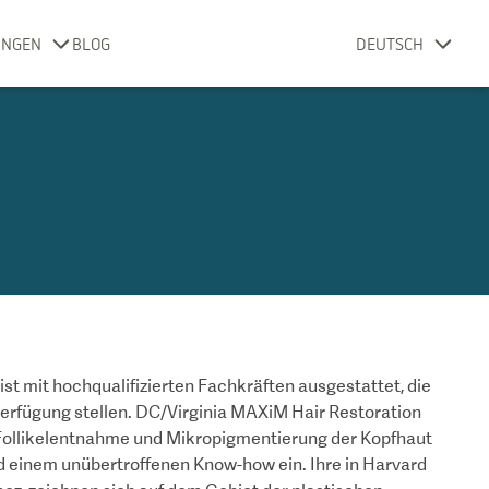
UNGEN
BLOG
DEUTSCH
t mit hochqualifizierten Fachkräften ausgestattet, die
Verfügung stellen. DC/Virginia MAXiM Hair Restoration
n, Follikelentnahme und Mikropigmentierung der Kopfhaut
nd einem unübertroffenen Know-how ein. Ihre in Harvard