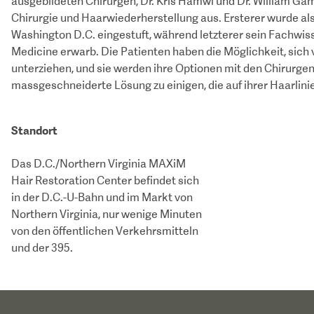
ausgebildeten Chirurgen, Dr. Kris Hamwi und Dr. William Gam
Chirurgie und Haarwiederherstellung aus. Ersterer wurde al
Washington D.C. eingestuft, während letzterer sein Fachwis
Medicine erwarb. Die Patienten haben die Möglichkeit, sich 
unterziehen, und sie werden ihre Optionen mit den Chirurgen
massgeschneiderte Lösung zu einigen, die auf ihrer Haarlini
Standort
Das D.C./Northern Virginia MAXiM
Hair Restoration Center befindet sich
in der D.C.-U-Bahn und im Markt von
Northern Virginia, nur wenige Minuten
von den öffentlichen Verkehrsmitteln
und der 395.