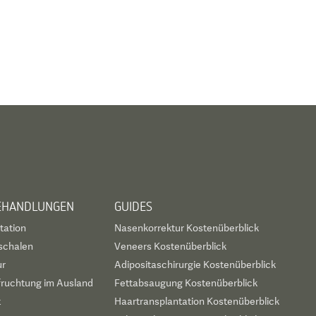
BEHANDLUNGEN
GUIDES
tation
Nasenkorrektur Kostenüberblick
schalen
Veneers Kostenüberblick
ur
Adipositaschirurgie Kostenüberblick
fruchtung im Ausland
Fettabsaugung Kostenüberblick
t
Haartransplantation Kostenüberblick