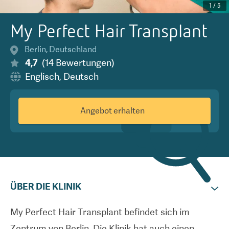
1
/
5
My Perfect Hair Transplant
Berlin
,
Deutschland
4,7
(
14
Bewertungen
)
Englisch
,
Deutsch
Angebot erhalten
ÜBER DIE KLINIK
My Perfect Hair Transplant befindet sich im
Zentrum von Berlin. Die Klinik hat auch einen