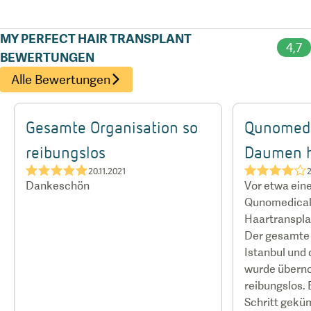
MY PERFECT HAIR TRANSPLANT
4,7
BEWERTUNGEN
Alle Bewertungen
Gesamte Organisation so
Qunomedi
reibungslos
Daumen 
★★★★★
★★★★☆
20.11.2021
2
Dankeschön
Vor etwa ein
Qunomedical
Haartranspla
Der gesamte 
Istanbul und d
wurde überno
reibungslos. 
Schritt gekü