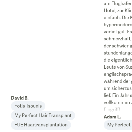
am Flughafen
Hotel, zur Kl
einfach. Die 
hypermodern 
verlief gut. E
schmerzhaft,
der schwierig
stundenlange 
die eigentlic
Leute von Su
englischspra
während der 
um sicherzust
lief. Ein Jahr
David B.
vollkommen z
Fotis Tsounis
Eingriff!
My Perfect Hair Transplant
Adam L.
FUE Haartransplantation
My Perfect 