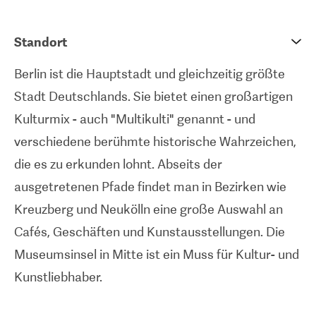
hochmodernen robotergestÃ¼tzten
Standort
chirurgischen Haartransplantationssystems. Die
Einrichtung bietet die neuesten
Berlin ist die Hauptstadt und gleichzeitig größte
Haartransplantationstechniken und -verfahren
Stadt Deutschlands. Sie bietet einen großartigen
wie FUE (Follicular Unit Extraction) an. Bis heute
Kulturmix - auch "Multikulti" genannt - und
hat Dr. Tsounis mehr als 10.000 Operationen
verschiedene berühmte historische Wahrzeichen,
durchgefÃ¼hrt. My Perfect Hair Transplant
die es zu erkunden lohnt. Abseits der
befindet sich im Herzen der deutschen Hauptstadt
ausgetretenen Pfade findet man in Bezirken wie
Berlin und ist leicht an die FlughÃ¤fen und den
Kreuzberg und Neukölln eine große Auswahl an
Hauptbahnhof der Stadt angebunden.
Cafés, Geschäften und Kunstausstellungen. Die
Museumsinsel in Mitte ist ein Muss für Kultur- und
Kunstliebhaber.