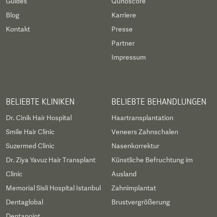
Guides
Qunoscore
Blog
Karriere
Kontakt
Presse
Partner
Impressum
BELIEBTE KLINIKEN
BELIEBTE BEHANDLUNGEN
Dr. Cinik Hair Hospital
Haartransplantation
Smile Hair Clinic
Veneers Zahnschalen
Suzermed Clinic
Nasenkorrektur
Dr. Ziya Yavuz Hair Transplant
Künstliche Befruchtung im
Clinic
Ausland
Memorial Sisli Hospital Istanbul
Zahnimplantat
Dentaglobal
Brustvergrößerung
Dentapoint