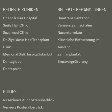
BELIEBTE KLINIKEN
BELIEBTE BEHANDLUNGEN
Dr. Cinik Hair Hospital
Haartransplantation
Smile Hair Clinic
Veneers Zahnschalen
Suzermed Clinic
Nasenkorrektur
Dr. Ziya Yavuz Hair Transplant
Künstliche Befruchtung im
Clinic
Ausland
Memorial Sisli Hospital Istanbul
Zahnimplantat
Dentaglobal
Brustvergrößerung
Dentapoint
GUIDES
Nasenkorrektur Kostenüberblick
Veneers Kostenüberblick