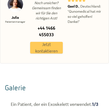
★★★★★
Noch unsicher?
Gael D.
,
Deutschland
:
Gemeinsam finden
“Qunomedical hat mir
wir für Sie den
so viel geholfen!
Julia
richtigen Arzt!
Danke!“
Patientenmanager
+44 1466
455033
Jetzt
kontaktieren
Galerie
Ein Patient, der ein Exoskelett verwendet.
1
/
3