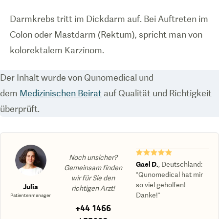
Darmkrebs tritt im Dickdarm auf. Bei Auftreten im
Colon oder Mastdarm (Rektum), spricht man von
kolorektalem Karzinom.
Der Inhalt wurde von Qunomedical und
dem
Medizinischen Beirat
auf Qualität und Richtigkeit
überprüft.
★★★★★
Noch unsicher?
Gael D.
,
Deutschland
:
Gemeinsam finden
“Qunomedical hat mir
wir für Sie den
so viel geholfen!
Julia
richtigen Arzt!
Danke!“
Patientenmanager
+44 1466