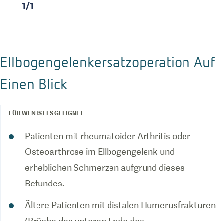
1
/
1
Ellbogengelenkersatzoperation Auf
Einen Blick
FÜR WEN IST ES GEEIGNET
Patienten mit rheumatoider Arthritis oder
Osteoarthrose im Ellbogengelenk und
erheblichen Schmerzen aufgrund dieses
Befundes.
Ältere Patienten mit distalen Humerusfrakturen
(Brüche des unteren Ende des