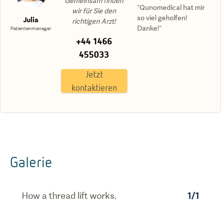
Gemeinsam finden
“Qunomedical hat mir
wir für Sie den
so viel geholfen!
Julia
richtigen Arzt!
Danke!“
Patientenmanager
+44 1466
455033
Jetzt
kontaktieren
Galerie
How a thread lift works.
1
/
1