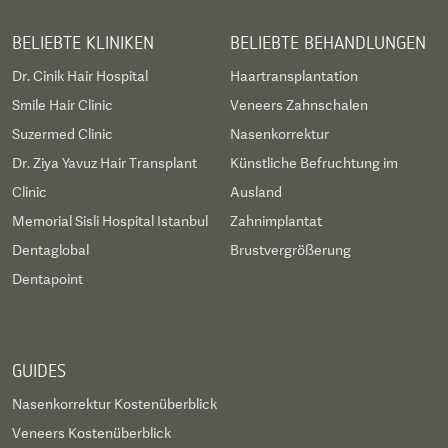
BELIEBTE KLINIKEN
BELIEBTE BEHANDLUNGEN
Dr. Cinik Hair Hospital
Haartransplantation
Smile Hair Clinic
Veneers Zahnschalen
Suzermed Clinic
Nasenkorrektur
Dr. Ziya Yavuz Hair Transplant
Künstliche Befruchtung im
Clinic
Ausland
Memorial Sisli Hospital Istanbul
Zahnimplantat
Dentaglobal
Brustvergrößerung
Dentapoint
GUIDES
Nasenkorrektur Kostenüberblick
Veneers Kostenüberblick