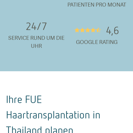
PATIENTEN PRO MONAT
24/
7
4,6
★★★★½
SERVICE RUND UM DIE
GOOGLE RATING
UHR
Ihre FUE
Haartransplantation in
Thailand planen