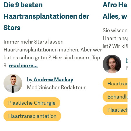
Die 9 besten
Afro Haa
Haartransplantationen der
Alles, w
Stars
Sie wissen n
Haartranspl
Immer mehr Stars lassen
ist? Wir klä
Haartransplantationen machen. Aber wer
hat es schon getan? Hier sind unsere Top
b
9.
read more
...
M
by
Andrew Mackay
Haartrans
Medizinischer Redakteur
Behandlu
Plastische Chirurgie
Plastisch
Haartransplantation