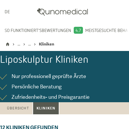
DEUTSCH
SO FUNKTIONIERT'S
BEWERTUNGEN
4.7
MEISTGESUCHTE BEH
...
...
Kliniken
Liposkulptur
Kliniken
Nur professionell geprüfte Ärzte
Persönliche Beratung
Zufriedenheits- und Preisgarantie
KLINIKEN
ÜBERSICHT
12
KLINIKEN GEFUNDEN