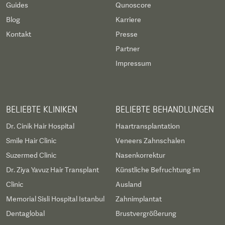
Guides
Qunoscore
Blog
Karriere
Kontakt
Presse
Partner
Impressum
BELIEBTE KLINIKEN
BELIEBTE BEHANDLUNGEN
Dr. Cinik Hair Hospital
Haartransplantation
Smile Hair Clinic
Veneers Zahnschalen
Suzermed Clinic
Nasenkorrektur
Dr. Ziya Yavuz Hair Transplant
Künstliche Befruchtung im
Clinic
Ausland
Memorial Sisli Hospital Istanbul
Zahnimplantat
Dentaglobal
Brustvergrößerung