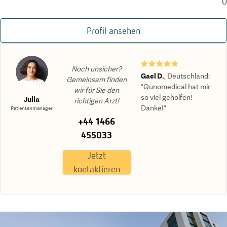
0
Profil ansehen
★★★★★
Noch unsicher?
Gael D.
,
Deutschland
:
Gemeinsam finden
“Qunomedical hat mir
wir für Sie den
so viel geholfen!
Julia
richtigen Arzt!
Danke!“
Patientenmanager
+44 1466
455033
Jetzt
kontaktieren