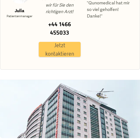
“Qunomedical hat mir
wir für Sie den
so viel geholfen!
Julia
richtigen Arzt!
Danke!“
Patientenmanager
+44 1466
455033
Jetzt
kontaktieren