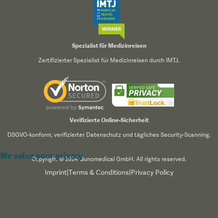
Spezialist für Medizinreisen
Zertifizierter Spezialist für Medizinreisen durch IMTJ.
Verifizierte Online-Sicherheit
DSGVO-konform, verifizierter Datenschutz und tägliches Security-Scanning.
We value your privacy
Copyright © 2024 Qunomedical GmbH. All rights reserved.
Imprint
|
Terms & Conditions
|
Privacy Policy
We use cookies to enhance your browsing experience,
serve personalized content, and analyze our traffic. By
clicking "Accept All", you consent to our use of cookies.