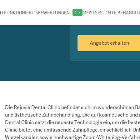
O FUNKTIONIERT'S
BEWERTUNGEN
4.7
MEISTGESUCHTE BEHANDL
Angebot erhalten
Die Rejuvie Dental Clinic befindet sich im wunderschönen Ba
und ästhetische Zahnbehandlung. Die auf kosmetische und r
Dental Clinic setzt die neueste Technologie ein, um die best
Clinic bietet eine umfassende Zahnpflege, einschließlich Un
Wurzelkanälen sowie hochwertige Zoom-Whitening-Verfahren