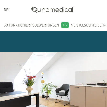
DEUTSCH
SO FUNKTIONIERT'S
BEWERTUNGEN
4.7
MEISTGESUCHTE BEH