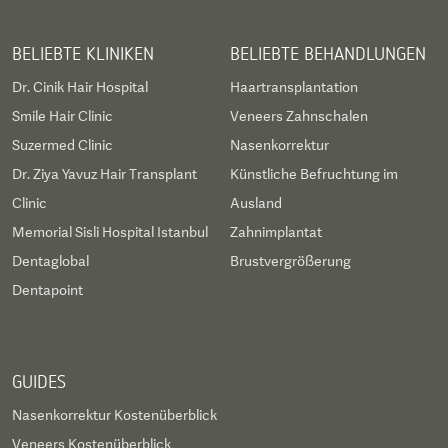
BELIEBTE KLINIKEN
BELIEBTE BEHANDLUNGEN
Dr. Cinik Hair Hospital
Haartransplantation
Smile Hair Clinic
Veneers Zahnschalen
Suzermed Clinic
Nasenkorrektur
Dr. Ziya Yavuz Hair Transplant
Künstliche Befruchtung im
Clinic
Ausland
Memorial Sisli Hospital Istanbul
Zahnimplantat
Dentaglobal
Brustvergrößerung
Dentapoint
GUIDES
Nasenkorrektur Kostenüberblick
Veneers Kostenüberblick