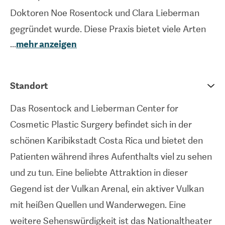
Doktoren Noe Rosentock und Clara Lieberman
gegründet wurde. Diese Praxis bietet viele Arten
...
mehr anzeigen
der kosmetischen Chirurgie an, darunter
Haartransplantationen, Gesichtsstraffungen,
Brustvergrößerungen, -verkleinerungen, -
Standort
straffungen, Bauchdeckenstraffungen,
Das Rosentock and Lieberman Center for
Fettabsaugungen und vieles mehr. Dieses
Cosmetic Plastic Surgery befindet sich in der
Zentrum ist mit vier erfahrenen Chirurgen besetzt,
schönen Karibikstadt Costa Rica und bietet den
darunter die ursprünglichen Gründer. Jeder
Patienten während ihres Aufenthalts viel zu sehen
Chirurg hat sein eigenes Spezialgebiet, so dass
und zu tun. Eine beliebte Attraktion in dieser
eine abgerundete Gruppe von Experten im
Gegend ist der Vulkan Arenal, ein aktiver Vulkan
Zentrum entsteht. Diese hochmoderne Klinik, die
mit heißen Quellen und Wanderwegen. Eine
von der American Association for Accreditation of
weitere Sehenswürdigkeit ist das Nationaltheater
Ambulatory Surgery Facilities International