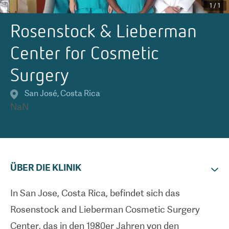
1
/
1
Rosenstock & Lieberman
Center for Cosmetic
Surgery
San José
,
Costa Rica
NaN
ÜBER DIE KLINIK
In San Jose, Costa Rica, befindet sich das
Rosenstock and Lieberman Cosmetic Surgery
Center, das in den 1980er Jahren von den