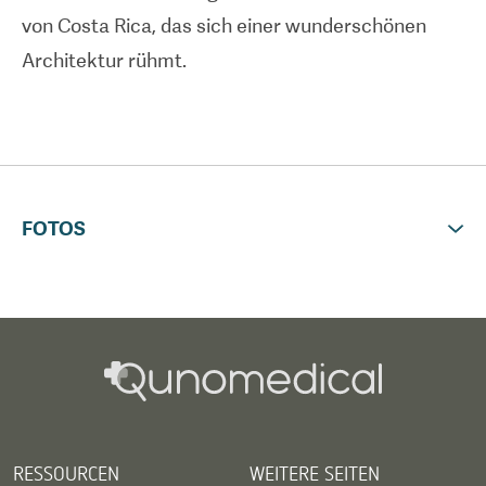
von Costa Rica, das sich einer wunderschönen
(AAAASFI) akkreditiert ist, bietet jedem Patienten
Architektur rühmt.
Spitzentechnologie und -verfahren.
FOTOS
RESSOURCEN
WEITERE SEITEN