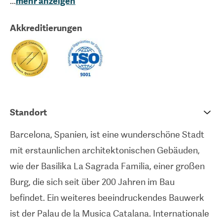
...
mehr anzeigen
mehrere andere Auszeichnungen und
Zertifizierungen erhalten.Das Sanitas-
Akkreditierungen
Krankenhaus CIMA bietet seinen Patienten
modernste Medizintechnik an, darunter
assistierte Reproduktion, Augentechnik und
Hörprothesen. Die Abteilung für assistierte
Reproduktion dieses Spitals beschäftigt ein Team
von weltweit führenden Reproduktionstechnikern,
Standort
die sich in den Bereichen In-vitro-Fertilisation und
Barcelona, Spanien, ist eine wunderschöne Stadt
genetische Studien auszeichnen. Das Sanitasitas-
mit erstaunlichen architektonischen Gebäuden,
Krankenhaus bietet zusätzliche Dienstleistungen
wie der Basilika La Sagrada Familia, einer großen
an, um seinen Patienten Komfort zu bieten, wie ein
Burg, die sich seit über 200 Jahren im Bau
Restaurant, einen Schönheitssalon und religiöse
befindet. Ein weiteres beeindruckendes Bauwerk
Dienste.
ist der Palau de la Musica Catalana. Internationale