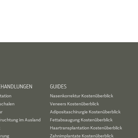
BEHANDLUNGEN
GUIDES
tation
Nasenkorrektur Kostenüberblick
schalen
Veneers Kostenüberblick
ur
Adipositaschirurgie Kostenüberblick
fruchtung im Ausland
Fettabsaugung Kostenüberblick
t
Haartransplantation Kostenüberblick
erung
Zahnimplantate Kostenüberblick