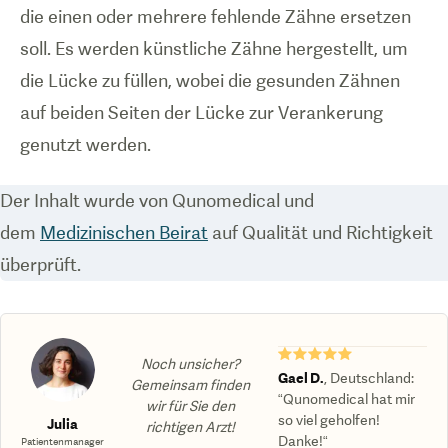
die einen oder mehrere fehlende Zähne ersetzen
soll. Es werden künstliche Zähne hergestellt, um
die Lücke zu füllen, wobei die gesunden Zähnen
auf beiden Seiten der Lücke zur Verankerung
genutzt werden.
Der Inhalt wurde von Qunomedical und
dem
Medizinischen Beirat
auf Qualität und Richtigkeit
überprüft.
★★★★★
Noch unsicher?
Gael D.
,
Deutschland
:
Gemeinsam finden
“Qunomedical hat mir
wir für Sie den
so viel geholfen!
Julia
richtigen Arzt!
Danke!“
Patientenmanager