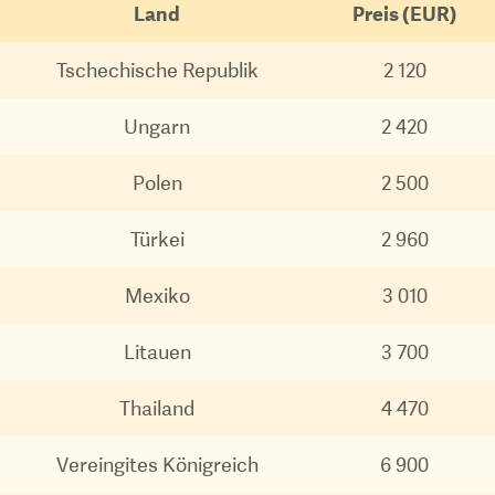
Land
Preis (EUR)
Tschechische Republik
2 120
Ungarn
2 420
Polen
2 500
Türkei
2 960
Mexiko
3 010
Litauen
3 700
Thailand
4 470
Vereingites Königreich
6 900