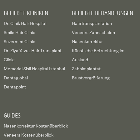
BELIEBTE KLINIKEN
BELIEBTE BEHANDLUNGEN
Dr. Cinik Hair Hospital
Haartransplantation
Smile Hair Clinic
Veneers Zahnschalen
Suzermed Clinic
Nasenkorrektur
Dr. Ziya Yavuz Hair Transplant
Künstliche Befruchtung im
Clinic
Ausland
Memorial Sisli Hospital Istanbul
Zahnimplantat
Dentaglobal
Brustvergrößerung
Dentapoint
GUIDES
Nasenkorrektur Kostenüberblick
Veneers Kostenüberblick