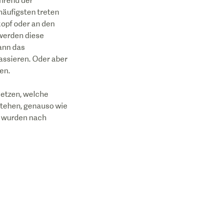
ährend der
häufigsten treten
opf oder an den
 werden diese
ann das
assieren. Oder aber
en.
setzen, welche
stehen, genauso wie
e wurden nach