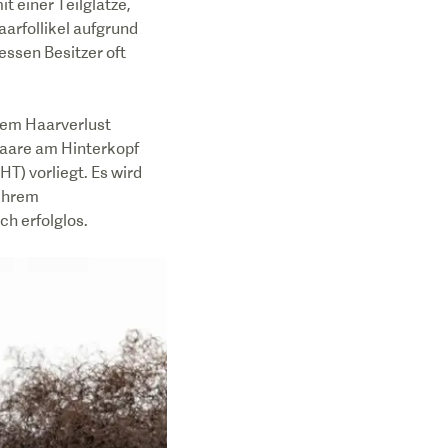
 einer Teilglatze,
aarfollikel aufgrund
essen Besitzer oft
dem Haarverlust
 Haare am Hinterkopf
T) vorliegt. Es wird
 Ihrem
ch erfolglos.