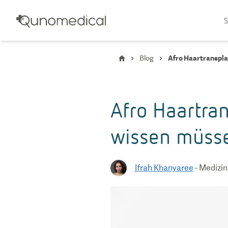
S
Blog
Afro Haartranspla
Afro Haartran
wissen müss
Ifrah Khanyaree
-
Medizin