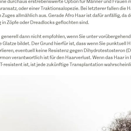
eine durchaus erstrebenswerte Option für Männer und Frauen mit
satz, oder einer Traktionsalopezie. Bei letzterer fallen die H
 Zuges allmählich aus. Gerade Afro Haar ist dafür anfällig, da d
g in Zöpfe oder Dreadlocks geflochten sind.
d generell dann nicht empfohlen, wenn Sie unter vorübergehen
ne Glatze bildet. Der Grund hierfür ist, dass wenn Sie punktuell
rlieren, eventuell keine Resistenz gegen Dihydrotestosteron (DH
on verantwortlich ist für den Haarverlust. Wenn das Haar in
resistent ist, ist jede zukünftige Transplantation wahrscheinli