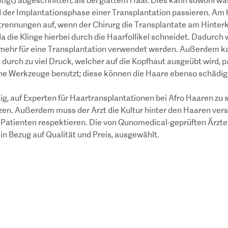
tigt) abgeschnitten, als bei glattem Haar. Dies kann sowohl w
 der Implantationsphase einer Transplantation passieren. Am 
rennungen auf, wenn der Chirurg die Transplantate am Hinterk
a die Klinge hierbei durch die Haarfollikel schneidet. Dadurch
mehr für eine Transplantation verwendet werden. Außerdem k
urch zu viel Druck, welcher auf die Kopfhaut ausgeübt wird, p
he Werkzeuge benutzt; diese können die Haare ebenso schädig
ig, auf Experten für Haartransplantationen bei Afro Haaren zu 
zen. Außerdem muss der Arzt die Kultur hinter den Haaren ver
r Patienten respektieren. Die von Qunomedical-geprüften Ärzt
in Bezug auf Qualität und Preis, ausgewählt.