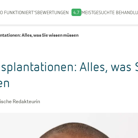
O FUNKTIONIERT'S
BEWERTUNGEN
4.7
MEISTGESUCHTE BEHANDL
ntationen: Alles, was Sie wissen müssen
splantationen: Alles, was 
en
ische Redakteurin