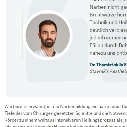
Narben nicht ga
Brustwarze heru
Technik und Hei
deutlich verbla
jedoch immer no
Fällen durch B
nahezu unsicht
Dr. Themistoklis 
Stavrakis Aesthet
Wie bereits erwähnt, ist die Narbenbildung ein natürlicher Be
Tiefe der vom Chirurgen gesetzten Schnitte und die Notwendi
Körper zu einem weitaus intensiveren Heilungsprozess als jed
Die Form und Länge der Narben bei einer Brustverkleinerun