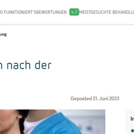
O FUNKTIONIERT'S
BEWERTUNGEN
4.7
MEISTGESUCHTE BEHANDL
rung
n nach der
Geposted
21. Juni 2023
I