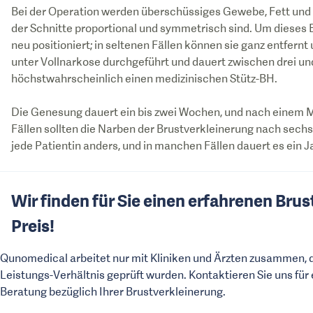
Bei der Operation werden überschüssiges Gewebe, Fett und 
der Schnitte proportional und symmetrisch sind. Um dieses 
neu positioniert; in seltenen Fällen können sie ganz entfer
unter Vollnarkose durchgeführt und dauert zwischen drei un
höchstwahrscheinlich einen medizinischen Stütz-BH.
Die Genesung dauert ein bis zwei Wochen, und nach einem M
Fällen sollten die Narben der Brustverkleinerung nach sechs 
jede Patientin anders, und in manchen Fällen dauert es ein Ja
Wir finden für Sie einen erfahrenen Bru
Preis!
Qunomedical arbeitet nur mit Kliniken und Ärzten zusammen, die
Leistungs-Verhältnis geprüft wurden. Kontaktieren Sie uns für
Beratung bezüglich Ihrer Brustverkleinerung.