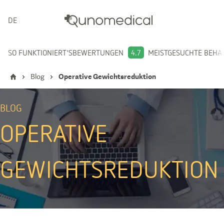
DEUTSCH
SO FUNKTIONIERT'S
BEWERTUNGEN
4.7
MEISTGESUCHTE BEH
Blog
Operative Gewichtsreduktion
BLOG
OPERATIVE
GEWICHTSREDUKTION