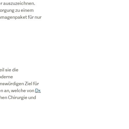
der auszuzeichnen.
sorgung zu einem
hmagenpaket für nur
il sie die
oderne
swürdigen Ziel für
n an, welche von
Dr.
chen Chirurgie und