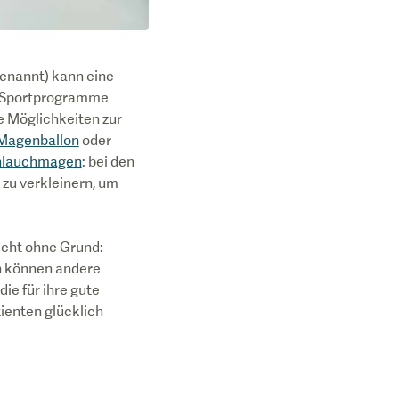
enannt) kann eine
d Sportprogramme
e Möglichkeiten zur
Magenballon
oder
hlauchmagen
: bei den
zu verkleinern, um
icht ohne Grund:
n können andere
ie für ihre gute
ienten glücklich