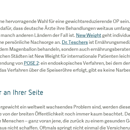
ne hervorragende Wahl für eine gewichtsreduzierende OP sein
dafür, dass deutsche Ärzte ihre Behandlungen weitaus umfang
n manch anderen Ländern der Fall ist.
New Weight
geht individue
ine persönliche Nachsorge an.
Dr. Teschers
ist Ernährungsmediz
t dem Magenballon behandeln, sondern auch ernährungsberatend
chen Städten ist New Weight für internationale Patienten leich
wendung von
POSE 2
: ein endoskopisches Verfahren, bei dem de
das Verfahren über die Speiseröhre erfolgt, gibt es keine Narbe
an Ihrer Seite
ergewicht ein weltweit wachsendes Problem sind, werden diese 
von der breiten Öffentlichkeit noch immer kaum beachtet. D
e Menschen – ganz voran jene, die zurück zu einem gesunden 
us nicht schaffen. Oftmals springt nicht einmal die Versicherun