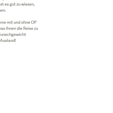
st es gut zu wissen,
nen.
hme mit und ohne OP
was Ihnen die Reise zu
 Wunschgewicht
r Ausland!