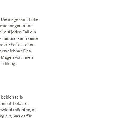
. Die insgesamt hohe
reicher gestalten
ll auf jeden Fall ein
iner und kann seine
 zur Seite stehen.
t erreichbar. Das
r Magen von innen
nbildung.
beiden teils
ennoch belastet
Gewicht möchten, es
g ein, was es für