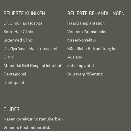
BELIEBTE KLINIKEN
BELIEBTE BEHANDLUNGEN
Dr. Cinik Hair Hospital
Haartransplantation
Smile Hair Clinic
Veneers Zahnschalen
Suzermed Clinic
Nasenkorrektur
Dr. Ziya Yavuz Hair Transplant
Künstliche Befruchtung im
Clinic
Ausland
Memorial Sisli Hospital Istanbul
Zahnimplantat
Dentaglobal
Brustvergrößerung
Dentapoint
GUIDES
Nasenkorrektur Kostenüberblick
Veneers Kostenüberblick