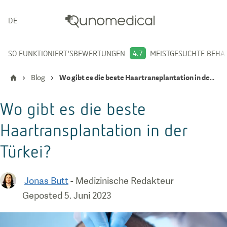
DEUTSCH
SO FUNKTIONIERT'S
BEWERTUNGEN
4.7
MEISTGESUCHTE BEH
Blog
Wo gibt es die beste Haartransplantation in der Türkei?
Wo gibt es die beste
Haartransplantation in der
Türkei?
Jonas Butt
-
Medizinische Redakteur
Geposted
5. Juni 2023