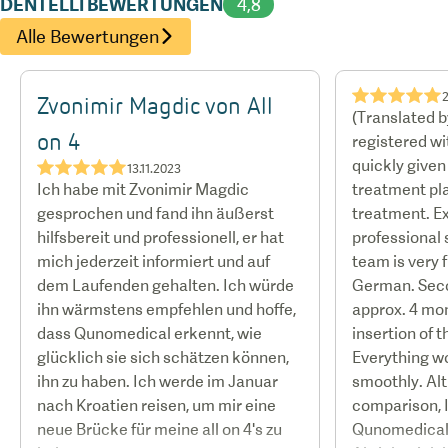
DENTELLI BEWERTUNGEN
4,8
Alle Bewertungen
★★★★★
Zvonimir Magdic von All
(Translated 
on 4
registered w
quickly give
★★★★★
13.11.2023
Ich habe mit Zvonimir Magdic
treatment pla
gesprochen und fand ihn äußerst
treatment. E
hilfsbereit und professionell, er hat
professional s
mich jederzeit informiert und auf
team is very f
dem Laufenden gehalten. Ich würde
German. Sec
ihn wärmstens empfehlen und hoffe,
approx. 4 mon
dass Qunomedical erkennt, wie
insertion of 
glücklich sie sich schätzen können,
Everything w
ihn zu haben. Ich werde im Januar
smoothly. Al
nach Kroatien reisen, um mir eine
comparison,
neue Brücke für meine all on 4's zu
Qunomedical a