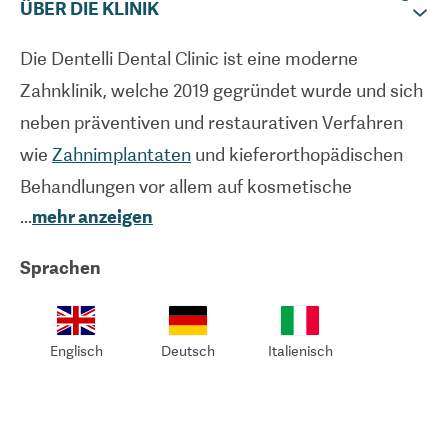
ÜBER DIE KLINIK
Die Dentelli Dental Clinic ist eine moderne
Zahnklinik, welche 2019 gegründet wurde und sich
neben präventiven und restaurativen Verfahren
wie
Zahnimplantaten
und kieferorthopädischen
Behandlungen vor allem auf kosmetische
...
mehr anzeigen
Behandlungen wie
Veneers
,
Zahnkronen
und
Zahnaufhellung
spezialisiert hat. Ihr Team besteht
Sprachen
aus hochqualifizierten und erfahrenen Zahnärzten
mit mehr als 15 Jahren Erfahrung auf
verschiedenen Gebieten der Zahnmedizin. Das Ziel
Englisch
Deutsch
Italienisch
ist dabei stets ein ganzheitlicher Ansatz bei der
Behandlung eines Patienten. Die Zahnklinik ist mit
modernsten Geräten und Technologien