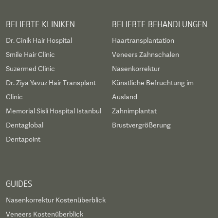
BELIEBTE KLINIKEN
BELIEBTE BEHANDLUNGEN
Dr. Cinik Hair Hospital
Haartransplantation
Smile Hair Clinic
Veneers Zahnschalen
Suzermed Clinic
Nasenkorrektur
Dr. Ziya Yavuz Hair Transplant
Künstliche Befruchtung im
Clinic
Ausland
Memorial Sisli Hospital Istanbul
Zahnimplantat
Dentaglobal
Brustvergrößerung
Dentapoint
GUIDES
Nasenkorrektur Kostenüberblick
Veneers Kostenüberblick