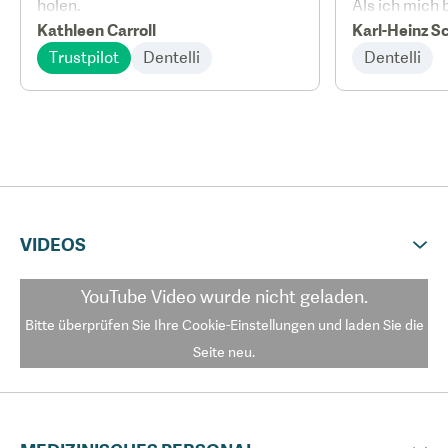
holen.
Als ich mich
Kathleen Carroll
anmeldete, b
Karl-Heinz S
kürzester Ze
Trustpilot
Dentelli
Dentelli
einen zeitlic
die erste Be
dann exzellen
Service, das 
z. Teil auch 
Behandlungsp
Monate späte
VIDEOS
der neuen Zä
wunderbar un
Obwohl ich k
YouTube Video
wurde nicht geladen.
würde ich Qu
Bitte überprüfen Sie Ihre Cookie-Einstellungen und laden Sie die
weiterempfeh
Seite neu.