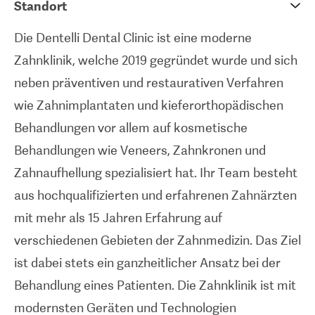
Standort
ausgestattet, und bietet ihren Patienten eine
Die Dentelli Dental Clinic ist eine moderne
Reihe von Dienstleistungen an, welche alle am
Zahnklinik, welche 2019 gegründet wurde und sich
selben Ort durchgeführt werden können. Die
neben präventiven und restaurativen Verfahren
Dentelli Dental Clinic verwendet für alle
wie Zahnimplantaten und kieferorthopädischen
zahnmedizinischen Eingriffe stets nur
Behandlungen vor allem auf kosmetische
hochwertigste Materialien von weltbekannten
Behandlungen wie Veneers, Zahnkronen und
Herstellern wie Ankylos, Ivoclar Vivadent, GC und
Zahnaufhellung spezialisiert hat. Ihr Team besteht
3M. Sie wird gerne von internationalen Patienten
aus hochqualifizierten und erfahrenen Zahnärzten
besucht, und bietet Dolmetscherdienste für
mit mehr als 15 Jahren Erfahrung auf
englisch-, kroatisch- und deutschsprachige
verschiedenen Gebieten der Zahnmedizin. Das Ziel
Patienten an.
ist dabei stets ein ganzheitlicher Ansatz bei der
Behandlung eines Patienten. Die Zahnklinik ist mit
modernsten Geräten und Technologien