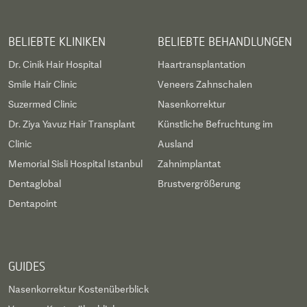
BELIEBTE KLINIKEN
BELIEBTE BEHANDLUNGEN
Dr. Cinik Hair Hospital
Haartransplantation
Smile Hair Clinic
Veneers Zahnschalen
Suzermed Clinic
Nasenkorrektur
Dr. Ziya Yavuz Hair Transplant
Künstliche Befruchtung im
Clinic
Ausland
Memorial Sisli Hospital Istanbul
Zahnimplantat
Dentaglobal
Brustvergrößerung
Dentapoint
GUIDES
Nasenkorrektur Kostenüberblick