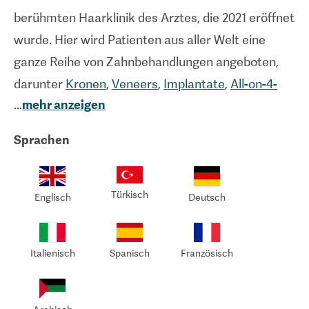
berühmten Haarklinik des Arztes, die 2021 eröffnet
wurde. Hier wird Patienten aus aller Welt eine
ganze Reihe von Zahnbehandlungen angeboten,
darunter
Kronen
,
Veneers
,
Implantate
,
All-on-4-
...
mehr anzeigen
Implantate
,
Brücken
und
Zahnaufhellung
. Die
Klinik legt großen Wert auf Transparenz, Ethik und
Sprachen
das Wohlergehen der Patienten, wodurch sie eine
Zufriedenheitsrate von 98 % erreicht hat.
Türkisch
Englisch
Deutsch
Ein Team hochqualifizierter Spezialisten bietet in
dieser modernen Einrichtung, in der die neuesten
Geräte wie digitale Abformung und
Italienisch
Spanisch
Französisch
Laserzahnheilkunde eingesetzt werden, eine
exzellente Versorgung mit präzisen, individuellen