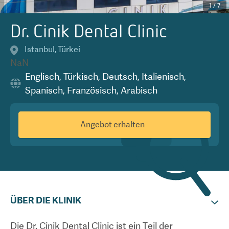
1
/
7
Dr. Cinik Dental Clinic
Istanbul
,
Türkei
NaN
Englisch
,
Türkisch
,
Deutsch
,
Italienisch
,
Spanisch
,
Französisch
,
Arabisch
Angebot erhalten
ÜBER DIE KLINIK
Die Dr. Cinik Dental Clinic ist ein Teil der