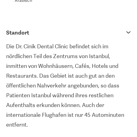
Arabisch
Behandlungen, deren Ergebnisse von Dauer sind.
Die Mitarbeiter von Dr. Cinik Dental sind
mehrsprachig und können auch Übersetzer für die
Standort
Patientenbesuche bereitstellen, um
sicherzustellen, dass alle ihre Wünsche erfüllt
Die Dr. Cinik Dental Clinic befindet sich im
werden.
nördlichen Teil des Zentrums von Istanbul,
inmitten von Wohnhäusern, Cafés, Hotels und
Restaurants. Das Gebiet ist auch gut an den
öffentlichen Nahverkehr angebunden, so dass
Patienten Istanbul während ihres restlichen
Aufenthalts erkunden können. Auch der
internationale Flughafen ist nur 45 Autominuten
entfernt.