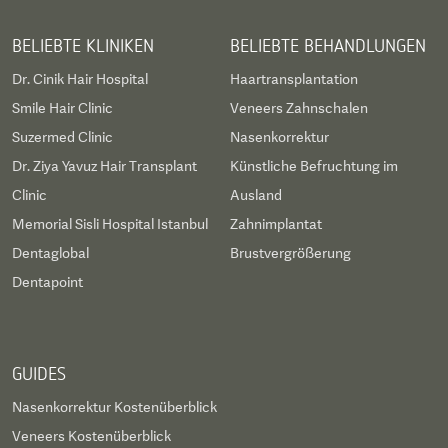
BELIEBTE KLINIKEN
BELIEBTE BEHANDLUNGEN
Dr. Cinik Hair Hospital
Haartransplantation
Smile Hair Clinic
Veneers Zahnschalen
Suzermed Clinic
Nasenkorrektur
Dr. Ziya Yavuz Hair Transplant
Künstliche Befruchtung im
Clinic
Ausland
Memorial Sisli Hospital Istanbul
Zahnimplantat
Dentaglobal
Brustvergrößerung
Dentapoint
GUIDES
Nasenkorrektur Kostenüberblick
Veneers Kostenüberblick