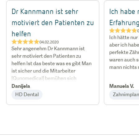
Dr Kannmann ist sehr
Ich habe 
motiviert den Patienten zu
Erfahrun
★★★★★
0
helfen
Ich hätte nur
★★★★★
04.02.2020
aber ich habe
Sehr angenehm Dr Kannmann ist
perfekte Zäh
sehr motiviert den Patienten zu
waren auch s
helfen Ist das beste was es gibt Man
mann nichts
ist sicher und die Mitarbeiter
[Qunomedical] bemühen sich
Danijela
Manuela V.
HD Dental
Zahnimplan