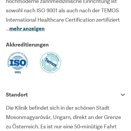
hochmoderne zahnmedizinische Einrichtung ist
sowohl nach ISO 9001 als auch nach der TEMOS
International Healthcare Certification zertifiziert
...
mehr anzeigen
und verfügt über ein Team von erfahrenen
Zahnärzten und Dentalhygienikern.
Akkreditierungen
Spezialisiert auf
restaurative Zahnmedizin
, bietet
die Klinik auch andere zahnmedizinische
Behandlungen an, wie z.B.
Kronen
,
Zahnimplantate
,
Brücken
, Parodontalbehandlung,
kosmetische Zahnmedizin und Mundhygiene. Die
Standort
Einrichtung verwendet die neuesten Technologien
Die Klinik befindet sich in der schönen Stadt
und Techniken, um sicherzustellen, dass jede
Mosonmagyaróvár, Ungarn, direkt an der Grenze
Behandlung auf dem höchsten medizinischen
zu Österreich. Es ist nur eine 50-minütige Fahrt
Standard durchgeführt wird. HD Dental hat große