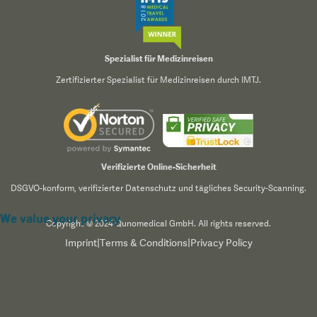
Spezialist für Medizinreisen
Zertifizierter Spezialist für Medizinreisen durch IMTJ.
Verifizierte Online-Sicherheit
DSGVO-konform, verifizierter Datenschutz und tägliches Security-Scanning.
We value your privacy
Copyright © 2024 Qunomedical GmbH. All rights reserved.
Imprint
|
Terms & Conditions
|
Privacy Policy
We use cookies to enhance your browsing experience,
serve personalized content, and analyze our traffic. By
clicking "Accept All", you consent to our use of cookies.
Read our
Privacy Policy
for more information.