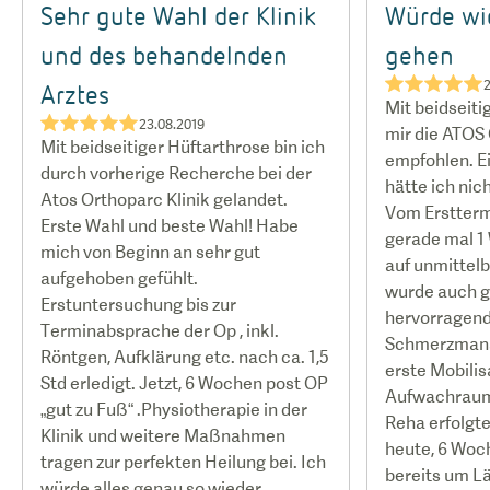
Sehr gute Wahl der Klinik
Würde wi
und des behandelnden
gehen
★★★★★
2
Arztes
Mit beidseiti
★★★★★
23.08.2019
mir die ATOS 
Mit beidseitiger Hüftarthrose bin ich
empfohlen. E
durch vorherige Recherche bei der
hätte ich ni
Atos Orthoparc Klinik gelandet.
Vom Erstterm
Erste Wahl und beste Wahl! Habe
gerade mal 1
mich von Beginn an sehr gut
auf unmittel
aufgehoben gefühlt.
wurde auch g
Erstuntersuchung bis zur
hervorragen
Terminabsprache der Op , inkl.
Schmerzmana
Röntgen, Aufklärung etc. nach ca. 1,5
erste Mobilis
Std erledigt. Jetzt, 6 Wochen post OP
Aufwachraum,
„gut zu Fuß“ .Physiotherapie in der
Reha erfolgt
Klinik und weitere Maßnahmen
heute, 6 Woch
tragen zur perfekten Heilung bei. Ich
bereits um Lä
würde alles genau so wieder