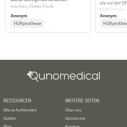
als vor der O
machen, Vielen Dank
Hüft-OP (die 
Anonym
Anonym
ist), werde ic
Hüftprothese
die ATOS Orth
Hüftprothe
habe mich do
gefühlt.
RESSOURCEN
WEITERE SEITEN
Wie es funktioniert
Über uns
Guides
Qunoscore
Blog
Karriere