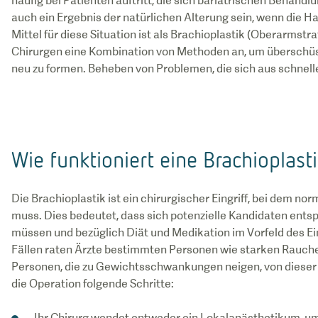
häufig bei Patienten auftritt, die sich bariatrischen Beha
auch ein Ergebnis der natürlichen Alterung sein, wenn die Hau
Mittel für diese Situation ist als Brachioplastik (Oberarmstr
Chirurgen eine Kombination von Methoden an, um überschüss
neu zu formen. Beheben von Problemen, die sich aus schnel
Wie funktioniert eine Brachioplast
Die Brachioplastik ist ein chirurgischer Eingriff, bei dem n
muss. Dies bedeutet, dass sich potenzielle Kandidaten ents
müssen und bezüglich Diät und Medikation im Vorfeld des Eing
Fällen raten Ärzte bestimmten Personen wie starken Rauc
Personen, die zu Gewichtsschwankungen neigen, von dieser 
die Operation folgende Schritte:
Ihr Chirurg wendet entweder ein Lokalanästhetikum, um