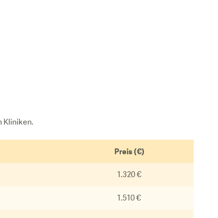
Bra
 Kliniken.
Preis (€)
1.320 €
1.510 €