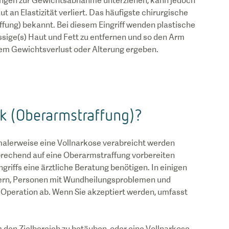
ndlungen zur Gewichtsabnahme unterziehen, kann jedoch
t an Elastizität verliert. Das häufigste chirurgische
affung) bekannt. Bei diesem Eingriff wenden plastische
ige(s) Haut und Fett zu entfernen und so den Arm
lem Gewichtsverlust oder Alterung ergeben.
ik (Oberarmstraffung)?
ormalerweise eine Vollnarkose verabreicht werden
prechend auf eine Oberarmstraffung vorbereiten
riffs eine ärztliche Beratung benötigen. In einigen
hern, Personen mit Wundheilungsproblemen und
Operation ab. Wenn Sie akzeptiert werden, umfasst
 den Zielbereich zu betäuben, oder eine Vollnarkose