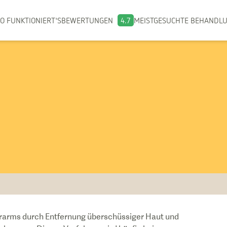
O FUNKTIONIERT'S
BEWERTUNGEN
4.7
MEISTGESUCHTE BEHANDL
erarms durch Entfernung überschüssiger Haut und