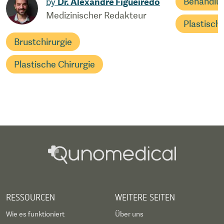
Behandlu
by
Dr. Alexandre Figueiredo
Medizinischer Redakteur
Plastisch
Brustchirurgie
Plastische Chirurgie
RESSOURCEN
WEITERE SEITEN
Wie es funktioniert
Über uns