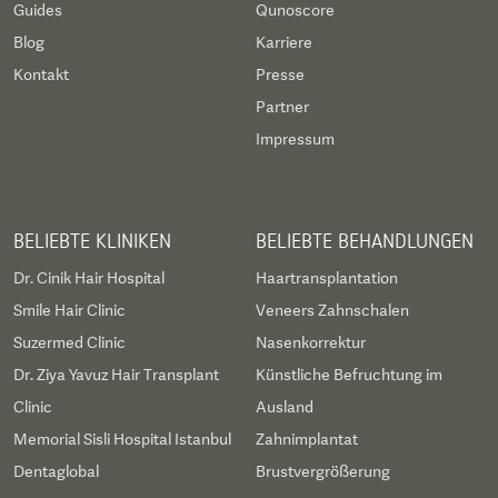
Guides
Qunoscore
Blog
Karriere
Kontakt
Presse
Partner
Impressum
BELIEBTE KLINIKEN
BELIEBTE BEHANDLUNGEN
Dr. Cinik Hair Hospital
Haartransplantation
Smile Hair Clinic
Veneers Zahnschalen
Suzermed Clinic
Nasenkorrektur
Dr. Ziya Yavuz Hair Transplant
Künstliche Befruchtung im
Clinic
Ausland
Memorial Sisli Hospital Istanbul
Zahnimplantat
Dentaglobal
Brustvergrößerung