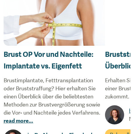
Brust OP Vor und Nachteile:
Bruststr
Implantate vs. Eigenfett
Überblic
Brustimplantate, Fetttransplantation
Erhalten Sie
oder Bruststraffung? Hier erhalten Sie
einer Brusts
einen Überblick über die beliebtesten
zukommt.
r
Methoden zur Brustvergrößerung sowie
b
die Vor- und Nachteile jedes Verfahrens.
M
read more
...