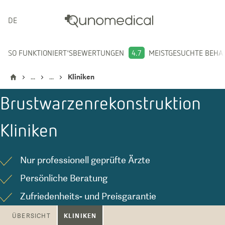
DEUTSCH
SO FUNKTIONIERT'S
BEWERTUNGEN
4.7
MEISTGESUCHTE BEH
...
...
Kliniken
Brustwarzenrekonstruktion
Kliniken
Nur professionell geprüfte Ärzte
Persönliche Beratung
Zufriedenheits- und Preisgarantie
KLINIKEN
ÜBERSICHT