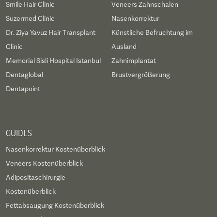
Smile Hair Clinic
Veneers Zahnschalen
Suzermed Clinic
Nasenkorrektur
Dr. Ziya Yavuz Hair Transplant
Künstliche Befruchtung im
Clinic
Ausland
Memorial Sisli Hospital Istanbul
Zahnimplantat
Dentaglobal
Brustvergrößerung
Dentapoint
GUIDES
Nasenkorrektur Kostenüberblick
Veneers Kostenüberblick
Adipositaschirurgie
Kostenüberblick
Fettabsaugung Kostenüberblick