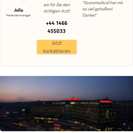
“Qunomedical hat mir
wir für Sie den
so viel geholfen!
Julia
richtigen Arzt!
Danke!“
Patientenmanager
+44 1466
455033
Jetzt
kontaktieren