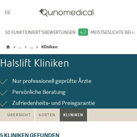
DEUTSCH
SO FUNKTIONIERT'S
BEWERTUNGEN
4.7
MEISTGESUCHTE BEH
...
...
Kliniken
Halslift
Kliniken
Nur professionell geprüfte Ärzte
Persönliche Beratung
Zufriedenheits- und Preisgarantie
KLINIKEN
ÜBERSICHT
KOSTEN
5
KLINIKEN GEFUNDEN