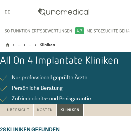
DEUTSCH
SO FUNKTIONIERT'S
BEWERTUNGEN
4.7
MEISTGESUCHTE BEH
...
...
Kliniken
All On 4 Implantate
Kliniken
Nur professionell geprüfte Ärzte
Persönliche Beratung
Zufriedenheits- und Preisgarantie
KLINIKEN
ÜBERSICHT
KOSTEN
28
KLINIKEN GEFUNDEN