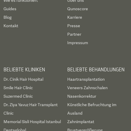
Wie es funktioniert
Über uns
Guides
Qunoscore
Blog
Karriere
Kontakt
Presse
Partner
Impressum
BELIEBTE KLINIKEN
BELIEBTE BEHANDLUNGEN
Dr. Cinik Hair Hospital
Haartransplantation
Smile Hair Clinic
Veneers Zahnschalen
Suzermed Clinic
Nasenkorrektur
Dr. Ziya Yavuz Hair Transplant
Künstliche Befruchtung im
Clinic
Ausland
Memorial Sisli Hospital Istanbul
Zahnimplantat
Dentaglobal
Brustvergrößerung