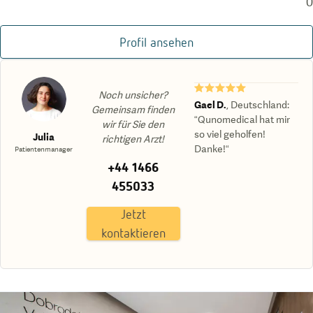
0
Profil ansehen
★★★★★
Noch unsicher?
Gael D.
,
Deutschland
:
Gemeinsam finden
“Qunomedical hat mir
wir für Sie den
so viel geholfen!
Julia
richtigen Arzt!
Danke!“
Patientenmanager
+44 1466
455033
Jetzt
kontaktieren