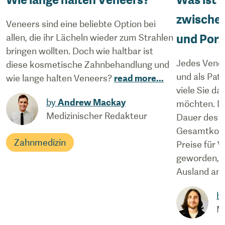
zwische
Veneers sind eine beliebte Option bei
und Porz
allen, die ihr Lächeln wieder zum Strahlen
bringen wollten. Doch wie haltbar ist
Jedes Veneer
diese kosmetische Zahnbehandlung und
und als Pat
wie lange halten Veneers?
read more
...
viele Sie d
by
Andrew Mackay
möchten. D
Medizinischer Redakteur
Dauer des V
Gesamtkoste
Zahnmedizin
Preise für 
geworden, v
Ausland anfe
b
M