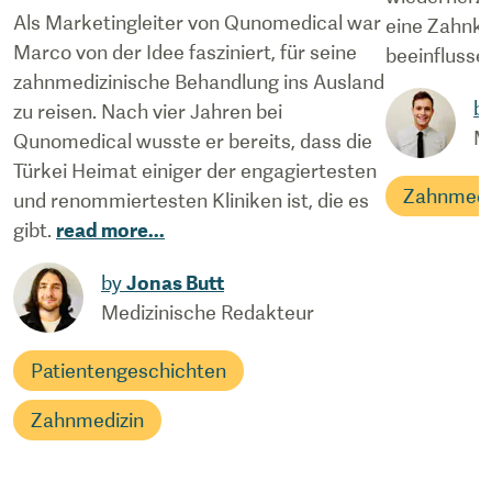
Als Marketingleiter von Qunomedical war
eine Zahnk
Marco von der Idee fasziniert, für seine
beeinflusse
zahnmedizinische Behandlung ins Ausland
b
zu reisen. Nach vier Jahren bei
M
Qunomedical wusste er bereits, dass die
Türkei Heimat einiger der engagiertesten
Zahnmedi
und renommiertesten Kliniken ist, die es
gibt.
read more
...
by
Jonas Butt
Medizinische Redakteur
Patientengeschichten
Zahnmedizin