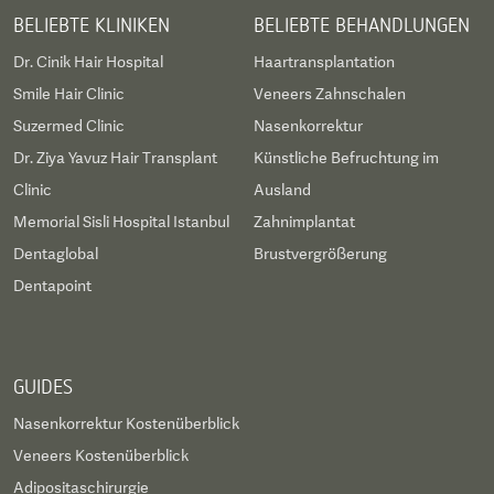
BELIEBTE KLINIKEN
BELIEBTE BEHANDLUNGEN
Dr. Cinik Hair Hospital
Haartransplantation
Smile Hair Clinic
Veneers Zahnschalen
Suzermed Clinic
Nasenkorrektur
Dr. Ziya Yavuz Hair Transplant
Künstliche Befruchtung im
Clinic
Ausland
Memorial Sisli Hospital Istanbul
Zahnimplantat
Dentaglobal
Brustvergrößerung
Dentapoint
GUIDES
Nasenkorrektur Kostenüberblick
Veneers Kostenüberblick
Adipositaschirurgie