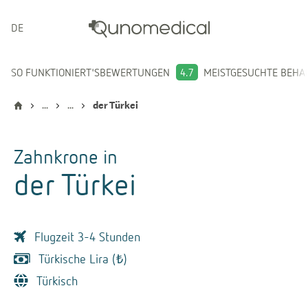
DEUTSCH
SO FUNKTIONIERT'S
BEWERTUNGEN
4.7
MEISTGESUCHTE BEH
...
...
der Türkei
Zahnkrone
in
der Türkei
Flugzeit 3-4 Stunden
Türkische Lira (₺)
Türkisch