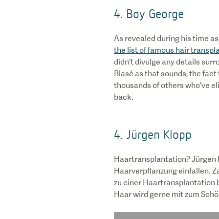
4. Boy George
As revealed during his time a
the list of famous hair transpl
didn't divulge any details surr
Blasé as that sounds, the fact 
thousands of others who've el
back.
4. Jürgen Klopp
Haartransplantation? Jürgen 
Haarverpflanzung einfallen. 
zu einer Haartransplantation b
Haar wird gerne mit zum Sch