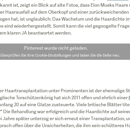
nt ist, zeigt ein Blick auf alte Fotos, dass Elon Musks Haare 
ter Haarausfall auf dem Oberkopf und einer zurückweichenden 
zogen hat, ist unglaublich: Das Wachstum und die Haardichte i
s sind wiederhergestellt. Somit kann die viel gegoogelte Frag
inem klaren JA beantwortet werden.
Pinterest
wurde nicht geladen.
e überprüfen Sie Ihre Cookie-Einstellungen und laden Sie die Seite neu.
ner Haartransplantation unter Prominenten ist der ehemalige 
lische Torschützenkönig hat sich 2011 offen und ehrlich einer
Anfang 20 auf eine Glatze zusteuerte. Viele britische Blätter ti
?" Die Behandlung war erfolgreich und die Haardichte auf sein
ei Jahre später unterzog er sich erneut einer Transplantation, 
prach offen über die Unsicherheiten, die ihm sein schütteres Ha