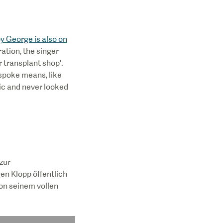
y George is also on
ation, the singer
r transplant shop'.
 spoke means, like
ic and never looked
zur
gen Klopp öffentlich
von seinem vollen