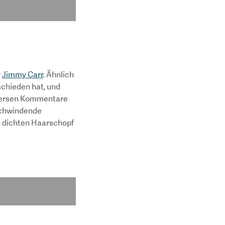
r
Jimmy Carr
. Ähnlich
schieden hat, und
oversen Kommentare
 schwindende
en dichten Haarschopf