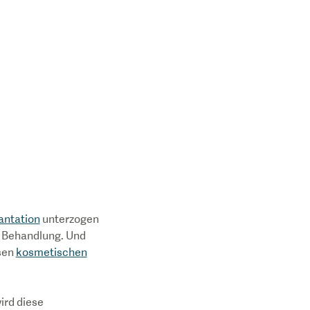
antation
unterzogen
e Behandlung. Und
sen
kosmetischen
ird diese