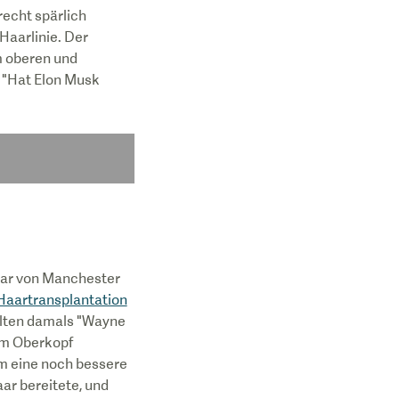
recht spärlich
Haarlinie. Der
m oberen und
e "Hat Elon Musk
Star von Manchester
Haartransplantation
telten damals "Wayne
em Oberkopf
um eine noch bessere
ar bereitete, und