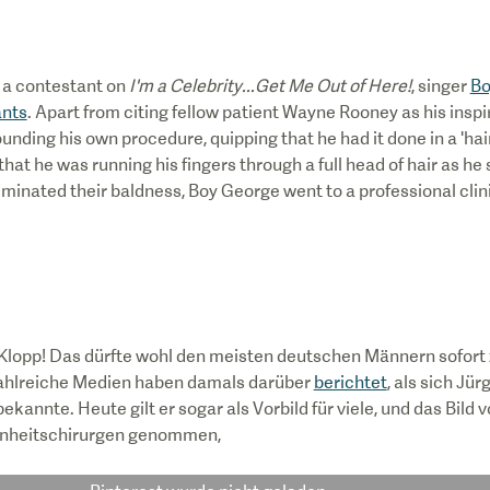
s a contestant on
I'm a Celebrity...Get Me Out of Here!
, singer
Bo
ants
. Apart from citing fellow patient Wayne Rooney as his inspir
ounding his own procedure, quipping that he had it done in a 'hai
that he was running his fingers through a full head of hair as he
iminated their baldness, Boy George went to a professional clin
Klopp! Das dürfte wohl den meisten deutschen Männern sofort 
Zahlreiche Medien haben damals darüber
berichtet
, als sich Jür
ekannte. Heute gilt er sogar als Vorbild für viele, und das Bild 
önheitschirurgen genommen,