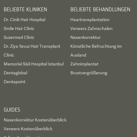
BELIEBTE KLINIKEN
BELIEBTE BEHANDLUNGEN
Dr. Cinik Hair Hospital
Haartransplantation
Smile Hair Clinic
Veneers Zahnschalen
Suzermed Clinic
Nasenkorrektur
Dr. Ziya Yavuz Hair Transplant
Künstliche Befruchtung im
Clinic
Ausland
Memorial Sisli Hospital Istanbul
Zahnimplantat
Dentaglobal
Brustvergrößerung
Dentapoint
GUIDES
Nasenkorrektur Kostenüberblick
Veneers Kostenüberblick