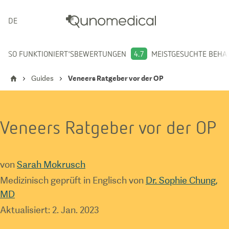
DEUTSCH
SO FUNKTIONIERT'S
BEWERTUNGEN
4.7
MEISTGESUCHTE BEH
Guides
Veneers Ratgeber vor der OP
Veneers Ratgeber vor der OP
von
Sarah Mokrusch
Medizinisch geprüft in Englisch von
Dr. Sophie Chung,
MD
Aktualisiert
:
2. Jan. 2023