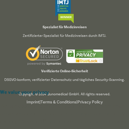
Spezialist für Medizinreisen
Zertifizierter Spezialist für Medizinreisen durch IMTJ.
Verifizierte Online-Sicherheit
DSGVO-konform, verifizierter Datenschutz und tägliches Security-Scanning.
We value your privacy
Copyright © 2024 Qunomedical GmbH. All rights reserved.
Imprint
|
Terms & Conditions
|
Privacy Policy
We use cookies to enhance your browsing experience,
serve personalized content, and analyze our traffic. By
clicking "Accept All", you consent to our use of cookies.