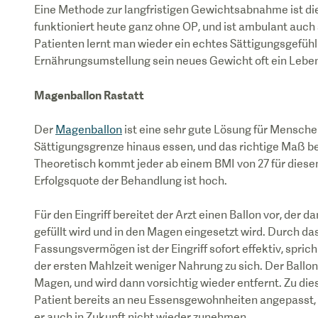
Eine Methode zur langfristigen Gewichtsabnahme ist d
funktioniert heute ganz ohne OP, und ist ambulant auch 
Patienten lernt man wieder ein echtes Sättigungsgefüh
Magenballon Rastatt
Der
Magenballon
ist eine sehr gute Lösung für Mensche
Sättigungsgrenze hinaus essen, und das richtige Maß b
Theoretisch kommt jeder ab einem BMI von 27 für diesen E
Erfolgsquote der Behandlung ist hoch.
Für den Eingriff bereitet der Arzt einen Ballon vor, der d
gefüllt wird und in den Magen eingesetzt wird. Durch da
Fassungsvermögen ist der Eingriff sofort effektiv, spric
der ersten Mahlzeit weniger Nahrung zu sich. Der Ballon 
Magen, und wird dann vorsichtig wieder entfernt. Zu die
Patient bereits an neu Essensgewohnheiten angepasst, u
er auch in Zukunft nicht wieder zunehmen.