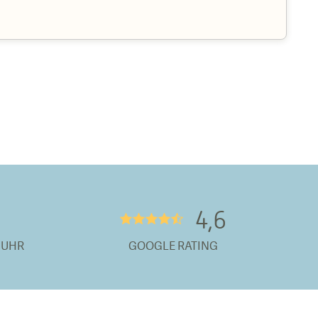
4,6
★★★★½
 UHR
GOOGLE RATING