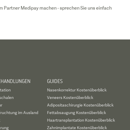
erem Partner Medipay machen - sprechen Sie uns einfach
BEHANDLUNGEN
GUIDES
tation
Nasenkorrektur Kostenüberblick
schalen
Veneers Kostenüberblick
ur
Adipositaschirurgie Kostenüberblick
fruchtung im Ausland
Fettabsaugung Kostenüberblick
t
Haartransplantation Kostenüberblick
erung
Zahnimplantate Kostenüberblick