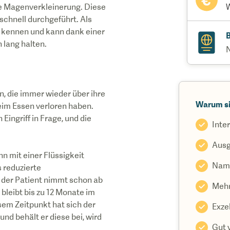
ie Magenverkleinerung. Diese
W
schnell durchgeführt. Als
l kennen und kann dank einer
B
n, die immer wieder über ihre
Warum si
eim Essen verloren haben.
ingriff in Frage, und die
Inte
Ausg
ann mit einer Flüssigkeit
Namh
s reduzierte
h der Patient nimmt schon ab
Mehr
bleibt bis zu 12 Monate im
sem Zeitpunkt hat sich der
Exze
nd behält er diese bei, wird
Gut 