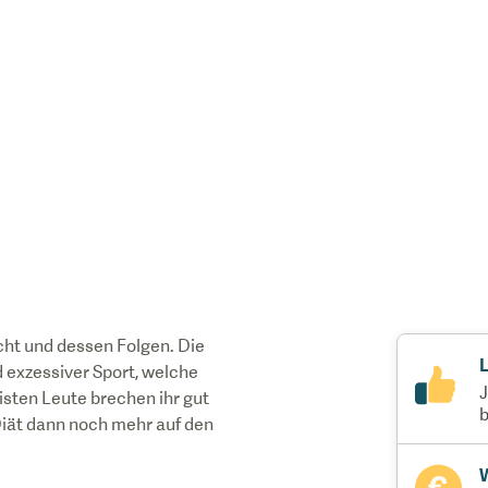
t und dessen Folgen. Die
L
d exzessiver Sport, welche
J
isten Leute brechen ihr gut
b
iät dann noch mehr auf den
W