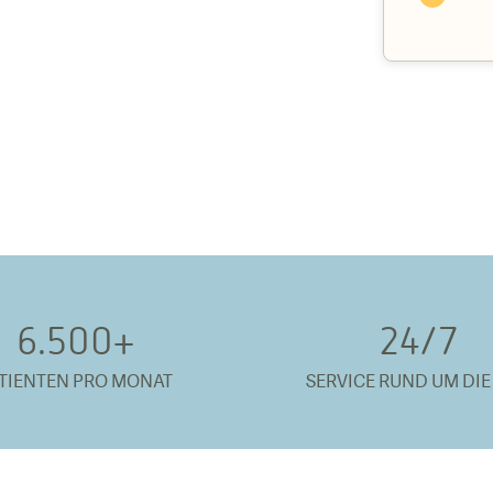
6.500
+
24/
7
TIENTEN PRO MONAT
SERVICE RUND UM DIE