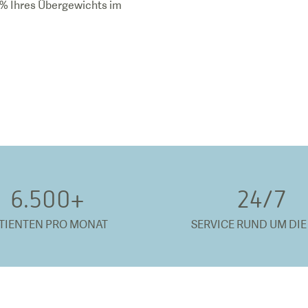
0% Ihres Übergewichts im
6.500
+
24/
7
TIENTEN PRO MONAT
SERVICE RUND UM DIE