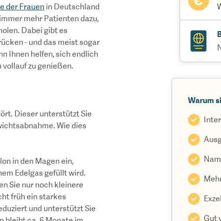
te der Frauen
in Deutschland
W
 immer mehr Patienten dazu,
holen. Dabei gibt es
B
rücken - und das meist sogar
 Ihnen helfen, sich endlich
 vollauf zu genießen.
Warum si
rt. Dieser unterstützt Sie
Inte
wichtsabnahme. Wie dies
Ausg
Namh
lon in den Magen ein,
em Edelgas gefüllt wird.
Mehr
n Sie nur noch kleinere
t früh ein starkes
Exze
duziert und unterstützt Sie
Gut 
n bleibt ca. 6 Monate im