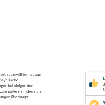
rt auszuwählen, ist aus
L
 bayerische
J
gen bei einigen der
b
zum anderen finden sich in
tungen überhaupt.
W