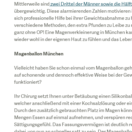
Mittlerweile sind
zwei Drittel der Männer sowie die Hälf
übergewichtig. Diese alarmierenden Zahlen motivieren
sich professionelle Hilfe bei ihrer Gewichtsabnahme zu 
verschiedene Methoden, den extra Pfunden zu Leibe zu 
ganz ohne OP! Eine Magenverkleinerung in München kann
wieder wohl in der eigenen Haut zu fühlen und das Leben
Magenballon München
Vielleicht haben Sie schon einmal vom Magenballon gehö
auf schonende und dennoch effektive Weise bei der Ge
funktioniert?
Ihr Chirurg setzt Ihnen unter Betäubung einen Silikonbal
welcher anschließend mit einer Kochsalzlösung oder ein
Durch den zusätzlich gebrauchten Platz im Magen könne
Mengen Essen auf einmal aufnehmen, und verspüren rech
Sättigungsgefühl. Das Fassungsvermögen ist deutlich re
dabei, von nun an schneller satt zu sein. Der Magenballo