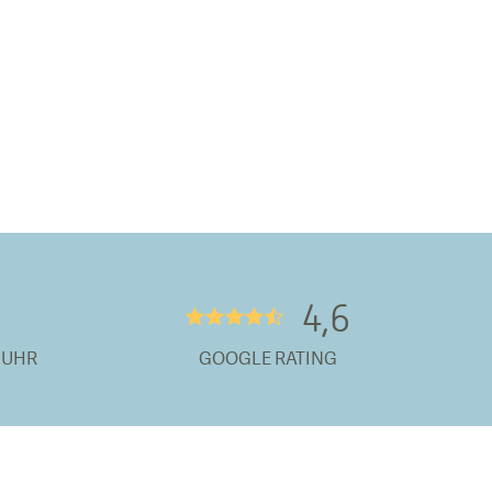
4,6
★★★★½
 UHR
GOOGLE RATING