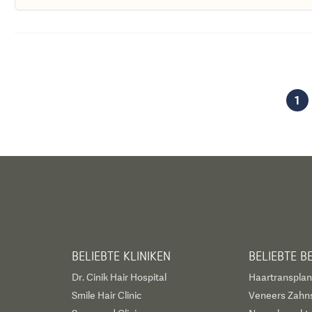
1
BELIEBTE KLINIKEN
BELIEBTE 
Dr. Cinik Hair Hospital
Haartransplan
Smile Hair Clinic
Veneers Zahn