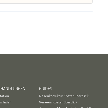
BEHANDLUNGEN
GUIDES
tation
Nasenkorrektur Kostenüberblick
schalen
Veneers Kostenüberblick