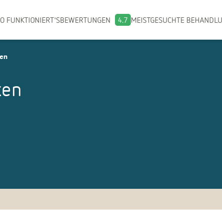
O FUNKTIONIERT'S
BEWERTUNGEN
4.7
MEISTGESUCHTE BEHANDL
ken
ken