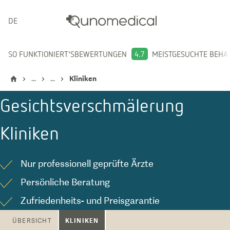
DEUTSCH
SO FUNKTIONIERT'S
BEWERTUNGEN
4.7
MEISTGESUCHTE BEH
...
...
Kliniken
Gesichtsverschmälerung
Kliniken
Nur professionell geprüfte Ärzte
Persönliche Beratung
Zufriedenheits- und Preisgarantie
KLINIKEN
ÜBERSICHT