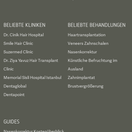
BELIEBTE KLINIKEN
BELIEBTE BEHANDLUNGEN
Dr. Cinik Hair Hospital
Haartransplantation
Smile Hair Clinic
Veneers Zahnschalen
Suzermed Clinic
Nasenkorrektur
Dr. Ziya Yavuz Hair Transplant
Künstliche Befruchtung im
Clinic
Ausland
Memorial Sisli Hospital Istanbul
Zahnimplantat
Dentaglobal
Brustvergrößerung
Dentapoint
GUIDES
Nasenkorrektur Kostenüberblick