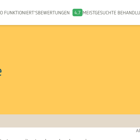
O FUNKTIONIERT'S
BEWERTUNGEN
4.7
MEISTGESUCHTE BEHANDL
e
Ak