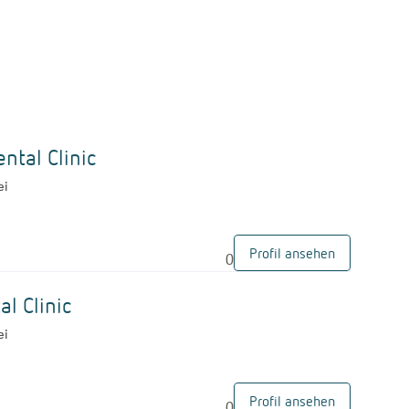
G
ntal Clinic
ei
Profil ansehen
0
G
l Clinic
ei
Profil ansehen
0