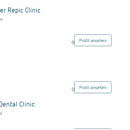
G
er Repic Clinic
en
Profil ansehen
0
G
Profil ansehen
0
G
ental Clinic
ei