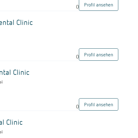
Profil ansehen
0
G
ntal Clinic
Profil ansehen
0
G
tal Clinic
ei
Profil ansehen
0
G
l Clinic
ei