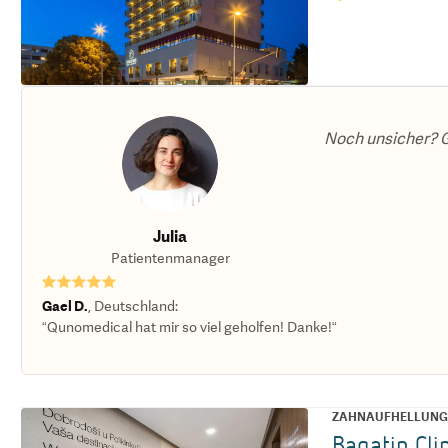
Noch unsicher? G
Julia
Patientenmanager
★★★★★
Gael D.
,
Deutschland
:
“Qunomedical hat mir so viel geholfen! Danke!“
ZAHNAUFHELLUN
Bagatin Cli