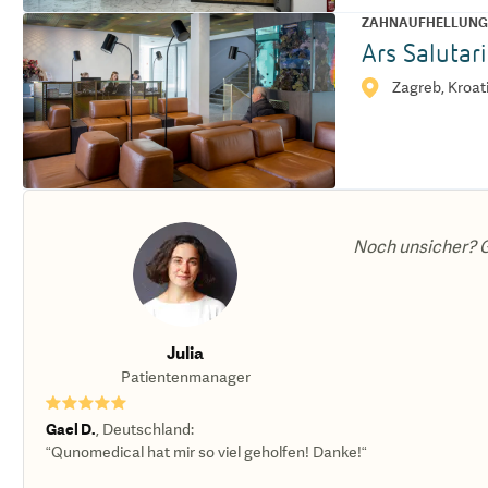
ZAHNAUFHELLUN
Ars Salutari
Zagreb, Kroat
Noch unsicher? G
Julia
Patientenmanager
★★★★★
Gael D.
,
Deutschland
:
“Qunomedical hat mir so viel geholfen! Danke!“