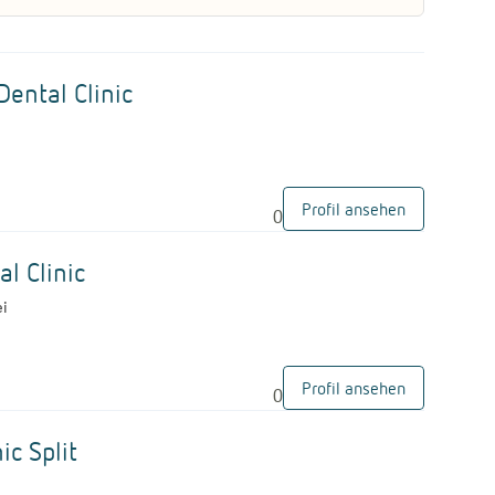
G
Dental Clinic
Profil ansehen
0
G
al Clinic
ei
Profil ansehen
0
G
ic Split