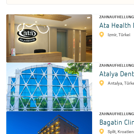
ZAHNAUFHELLUN
Ata Health 
Izmir, Türkei
ZAHNAUFHELLUN
Atalya Dent
Antalya, Türk
ZAHNAUFHELLUN
Bagatin Clin
Split, Kroatien