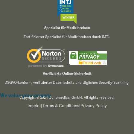
Spezialist für Medizinreisen
Zertifizierter Spezialist für Medizinreisen durch IMTJ.
Verifizierte Online-Sicherheit
DSGVO-konform, verifizierter Datenschutz und tägliches Security-Scanning.
We value your privacy
Copyright © 2024 Qunomedical GmbH. All rights reserved.
Imprint
|
Terms & Conditions
|
Privacy Policy
We use cookies to enhance your browsing experience,
serve personalized content, and analyze our traffic. By
clicking "Accept All", you consent to our use of cookies.
Read our
Privacy Policy
for more information.