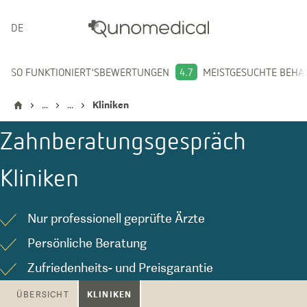
DEUTSCH
SO FUNKTIONIERT'S
BEWERTUNGEN
4.7
MEISTGESUCHTE BEH
...
...
Kliniken
Zahnberatungsgespräch
Kliniken
Nur professionell geprüfte Ärzte
Persönliche Beratung
Zufriedenheits- und Preisgarantie
KLINIKEN
ÜBERSICHT