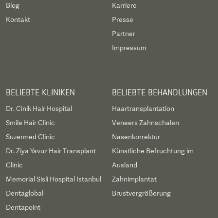
Blog
Karriere
Kontakt
Presse
Partner
Impressum
BELIEBTE KLINIKEN
BELIEBTE BEHANDLUNGEN
Dr. Cinik Hair Hospital
Haartransplantation
Smile Hair Clinic
Veneers Zahnschalen
Suzermed Clinic
Nasenkorrektur
Dr. Ziya Yavuz Hair Transplant
Künstliche Befruchtung im
Clinic
Ausland
Memorial Sisli Hospital Istanbul
Zahnimplantat
Dentaglobal
Brustvergrößerung
Dentapoint