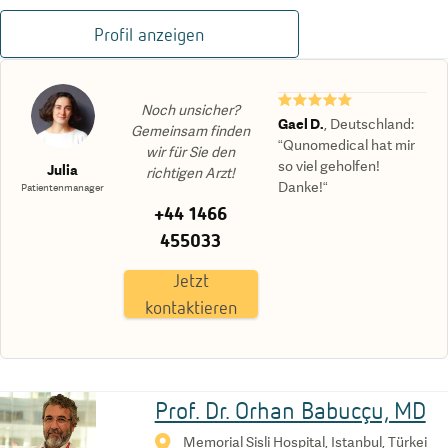
Profil anzeigen
★★★★★
Noch unsicher?
Gael D.
,
Deutschland
:
Gemeinsam finden
“Qunomedical hat mir
wir für Sie den
so viel geholfen!
Julia
richtigen Arzt!
Danke!“
Patientenmanager
+44 1466
455033
Jetzt
kontaktieren
Prof. Dr. Orhan Babucçu, MD
Memorial Sisli Hospital, Istanbul, Türkei