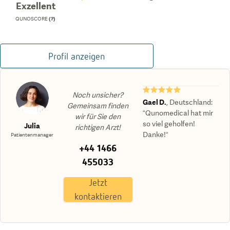
Exzellent
QUNOSCORE
(?)
Profil anzeigen
★★★★★
Noch unsicher?
Gael D.
,
Deutschland
:
Gemeinsam finden
“Qunomedical hat mir
wir für Sie den
so viel geholfen!
Julia
richtigen Arzt!
Danke!“
Patientenmanager
+44 1466
455033
Jetzt
kontaktieren