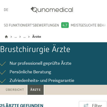
DEUTSCH
SO FUNKTIONIERT'S
BEWERTUNGEN
4.7
MEISTGESUCHTE BEH
...
...
Ärzte
Brustchirurgie
Ärzte
Nur professionell geprüfte Ärzte
Persönliche Beratung
Zufriedenheits- und Preisgarantie
ÄRZTE
ÜBERSICHT
25
ÄRZTE GEFUNDEN
Filter