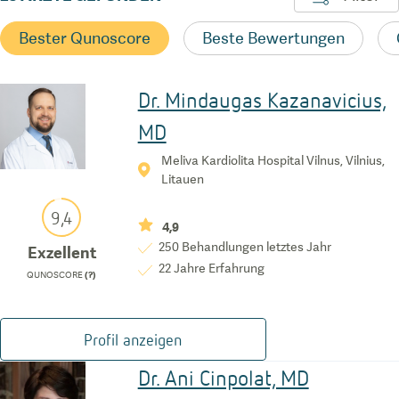
Bester Qunoscore
Beste Bewertungen
Dr. Mindaugas Kazanavicius,
MD
Meliva Kardiolita Hospital Vilnus, Vilnius,
Litauen
9,4
4,9
250
Behandlungen letztes Jahr
Exzellent
22
Jahre Erfahrung
QUNOSCORE
(?)
Profil anzeigen
Dr. Ani Cinpolat, MD