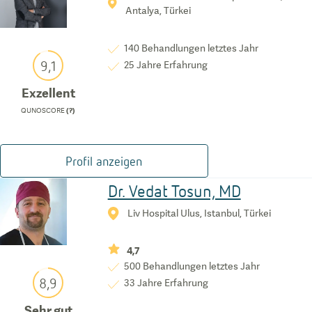
Antalya, Türkei
140
Behandlungen letztes Jahr
9,1
25
Jahre Erfahrung
Exzellent
QUNOSCORE
(?)
Profil anzeigen
Dr. Vedat Tosun, MD
Liv Hospital Ulus, Istanbul, Türkei
4,7
500
Behandlungen letztes Jahr
8,9
33
Jahre Erfahrung
Sehr gut