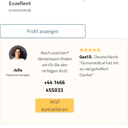
Exzellent
QUNOSCORE
(?)
Profil anzeigen
★★★★★
Noch unsicher?
Gael D.
,
Deutschland
:
Gemeinsam finden
“Qunomedical hat mir
wir für Sie den
so viel geholfen!
Julia
richtigen Arzt!
Danke!“
Patientenmanager
+44 1466
455033
Jetzt
kontaktieren