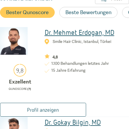
Bester Qunoscore
Beste Bewertungen
Dr. Mehmet Erdogan, MD
Smile Hair Clinic, Istanbul, Türkei
4,8
1.100
Behandlungen letztes Jahr
9,8
15
Jahre Erfahrung
Exzellent
QUNOSCORE
(?)
Profil anzeigen
Dr. Gokay Bilgin, MD