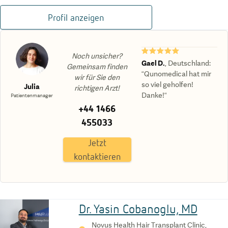
Profil anzeigen
★★★★★
Noch unsicher?
Gael D.
,
Deutschland
:
Gemeinsam finden
“Qunomedical hat mir
wir für Sie den
so viel geholfen!
Julia
richtigen Arzt!
Danke!“
Patientenmanager
+44 1466
455033
Jetzt
kontaktieren
Dr. Yasin Cobanoglu, MD
Novus Health Hair Transplant Clinic,