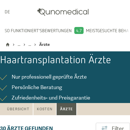
DEUTSCH
SO FUNKTIONIERT'S
BEWERTUNGEN
4.7
MEISTGESUCHTE BEH
...
...
Ärzte
Haartransplantation
Ärzte
Nur professionell geprüfte Ärzte
Persönliche Beratung
Zufriedenheits- und Preisgarantie
ÄRZTE
ÜBERSICHT
KOSTEN
30
ÄRZTE GEFUNDEN
Filter