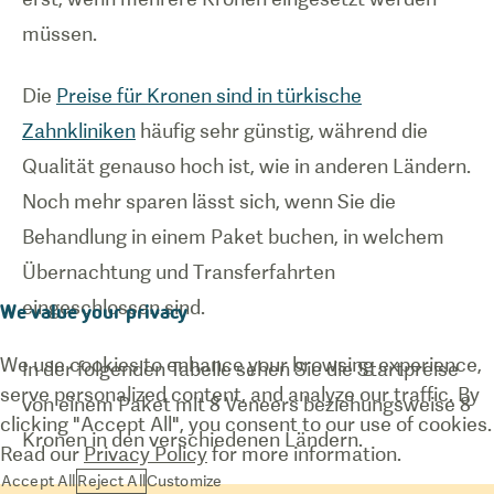
müssen.
Die
Preise für Kronen sind in türkische
Zahnkliniken
häufig sehr günstig, während die
Qualität genauso hoch ist, wie in anderen Ländern.
Noch mehr sparen lässt sich, wenn Sie die
Behandlung in einem Paket buchen, in welchem
Übernachtung und Transferfahrten
eingeschlossen sind.
We value your privacy
We use cookies to enhance your browsing experience,
In der folgenden Tabelle sehen Sie die Startpreise
serve personalized content, and analyze our traffic. By
von einem Paket mit 8 Veneers beziehungsweise 8
clicking "Accept All", you consent to our use of cookies.
Kronen in den verschiedenen Ländern.
Read our
Privacy Policy
for more information.
Accept All
Reject All
Customize