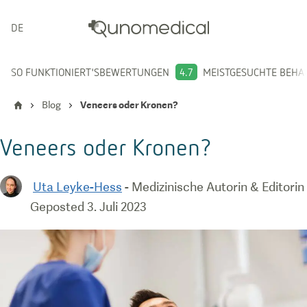
DEUTSCH
SO FUNKTIONIERT'S
BEWERTUNGEN
4.7
MEISTGESUCHTE BEH
Blog
Veneers oder Kronen?
Veneers oder Kronen?
Uta Leyke-Hess
-
Medizinische Autorin & Editorin
Geposted
3. Juli 2023